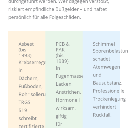
durchgeführt werden. Wer dagegen verstößt,
riskiert empfindliche Bußgelder – und haftet
persönlich für alle Folgeschäden.
Asbest
PCB &
Schimmel
(bis
PAK
Sporenbelastu
1993)
(bis
schadet
1989)
Krebserregend,
Atemwegen
In
in
und
Fugenmassen,
Dächern,
Bausubstanz.
Lacken,
Fußböden,
Professionelle
Anstrichen.
Rohrisolierungen.
Trockenlegung
Hormonell
TRGS
verhindert
wirksam,
519
Rückfall.
giftig
schreibt
für
zertifizierte