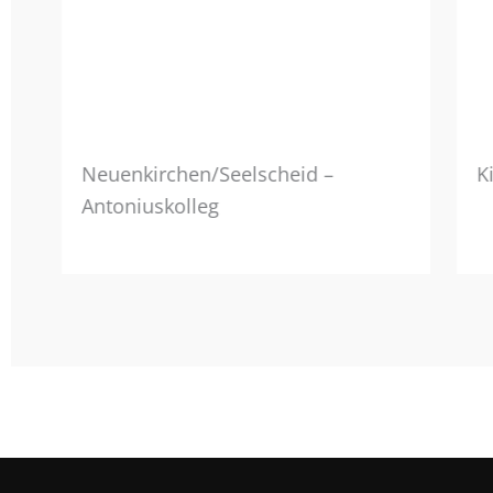
Neuenkirchen/Seelscheid –
K
Antoniuskolleg