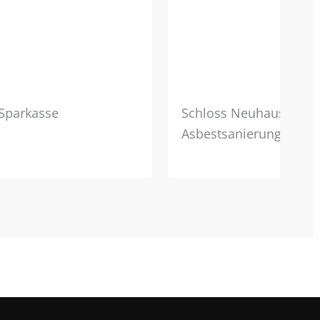
Sparkasse
Schloss Neuhaus – KM
Asbestsanierung