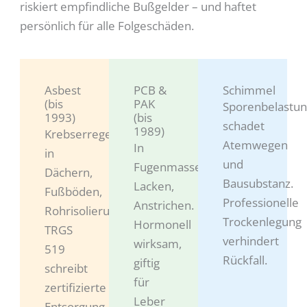
riskiert empfindliche Bußgelder – und haftet
persönlich für alle Folgeschäden.
Asbest
PCB &
Schimmel
(bis
PAK
Sporenbelastu
1993)
(bis
schadet
1989)
Krebserregend,
Atemwegen
In
in
und
Fugenmassen,
Dächern,
Bausubstanz.
Lacken,
Fußböden,
Professionelle
Anstrichen.
Rohrisolierungen.
Trockenlegung
Hormonell
TRGS
verhindert
wirksam,
519
Rückfall.
giftig
schreibt
für
zertifizierte
Leber
Entsorgung