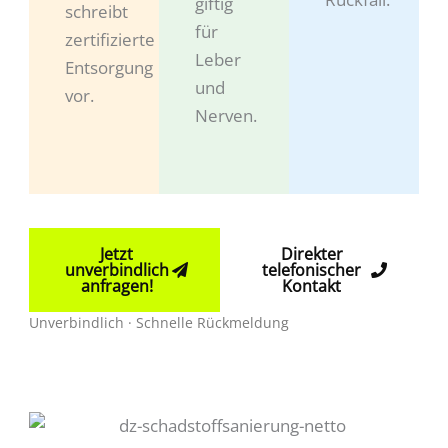
giftig
schreibt
für
zertifizierte
Leber
Entsorgung
und
vor.
Nerven.
Jetzt
Direkter
unverbindlich
telefonischer
anfragen!
Kontakt
Unverbindlich · Schnelle Rückmeldung