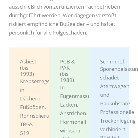
ausschließlich von zertifizierten Fachbetrieben
durchgeführt werden. Wer dagegen verstößt,
riskiert empfindliche Bußgelder – und haftet
persönlich für alle Folgeschäden.
Asbest
PCB &
Schimmel
(bis
PAK
Sporenbelastu
1993)
(bis
schadet
1989)
Krebserregend,
Atemwegen
In
in
und
Fugenmassen,
Dächern,
Bausubstanz.
Lacken,
Fußböden,
Professionelle
Anstrichen.
Rohrisolierungen.
Trockenlegung
Hormonell
TRGS
verhindert
wirksam,
519
Rückfall.