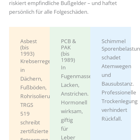
riskiert empfindliche Bußgelder – und haftet
persönlich für alle Folgeschäden.
Asbest
PCB &
Schimmel
(bis
PAK
Sporenbelastu
1993)
(bis
schadet
1989)
Krebserregend,
Atemwegen
In
in
und
Fugenmassen,
Dächern,
Bausubstanz.
Lacken,
Fußböden,
Professionelle
Anstrichen.
Rohrisolierungen.
Trockenlegung
Hormonell
TRGS
verhindert
wirksam,
519
Rückfall.
giftig
schreibt
für
zertifizierte
Leber
Entsorgung