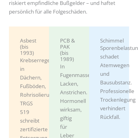
riskiert empfindliche Bußgelder – und haftet
persönlich für alle Folgeschäden.
Asbest
PCB &
Schimmel
(bis
PAK
Sporenbelastu
1993)
(bis
schadet
1989)
Krebserregend,
Atemwegen
In
in
und
Fugenmassen,
Dächern,
Bausubstanz.
Lacken,
Fußböden,
Professionelle
Anstrichen.
Rohrisolierungen.
Trockenlegung
Hormonell
TRGS
verhindert
wirksam,
519
Rückfall.
giftig
schreibt
für
zertifizierte
Leber
Entsorgung