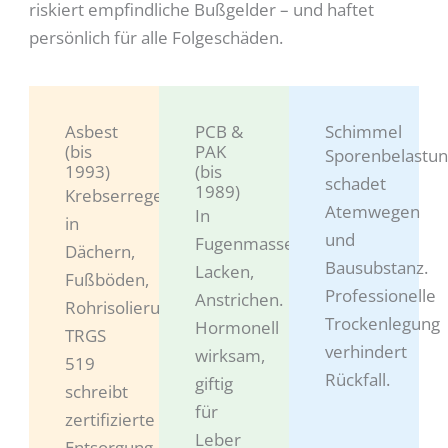
riskiert empfindliche Bußgelder – und haftet
persönlich für alle Folgeschäden.
Asbest
PCB &
Schimmel
(bis
PAK
Sporenbelastu
1993)
(bis
schadet
1989)
Krebserregend,
Atemwegen
In
in
und
Fugenmassen,
Dächern,
Bausubstanz.
Lacken,
Fußböden,
Professionelle
Anstrichen.
Rohrisolierungen.
Trockenlegung
Hormonell
TRGS
verhindert
wirksam,
519
Rückfall.
giftig
schreibt
für
zertifizierte
Leber
Entsorgung