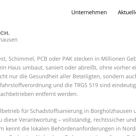
Unternehmen
Aktuell
ICH.
zhausen
est, Schimmel, PCB oder PAK stecken in Millionen Geb
ein Haus umbaut, saniert oder abreißt, ohne vorher e
nicht nur die Gesundheit aller Beteiligten, sondern a
efahrstoffverordnung und die TRGS 519 sind eindeuti
 Fachbetrieben entfernt werden.
ezialbetrieb für Schadstoffsanierung in Borgholzhause
 diese Verantwortung – vollständig, rechtssicher u
am kennt die lokalen Behördenanforderungen in Nord