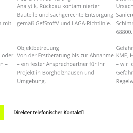
Analytik, Rückbau kontaminierter
Ursac
Bauteile und sachgerechte Entsorgung
Sanier
m mit
gemäß GefStoffV und LAGA-Richtlinie.
Schimm
68800.
Objektbetreuung
Gefahr
s oder
Von der Erstberatung bis zur Abnahme
KMF, H
n –
– ein fester Ansprechpartner für Ihr
– wir i
Projekt in Borgholzhausen und
Gefahr
Umgebung.
Regelw
Direkter telefonischer Kontakt