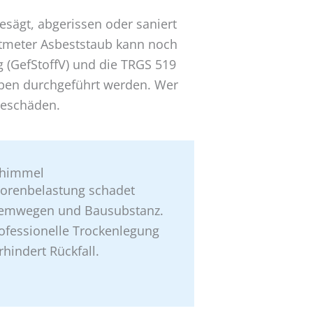
esägt, abgerissen oder saniert
eatmeter Asbeststaub kann noch
 (GefStoffV) und die TRGS 519
ieben durchgeführt werden. Wer
lgeschäden.
chimmel
orenbelastung schadet
emwegen und Bausubstanz.
ofessionelle Trockenlegung
rhindert Rückfall.