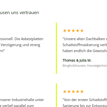
usen uns vertrauen
★★★★★
ssionell. Die Asbestplatten
"Unsere alten Dachbalken w
 Verzögerung und streng
Schadstoffmaskierung verli
am!"
haben endlich die Gewissh
Thomas & Julia M.
Borgholzhausen, Hauseigentü
★★★★★
nserer Industriehalle unter
"Von der ersten Schadstoff
g verlief parallel zum
Sanierung bis zur Entsorgu