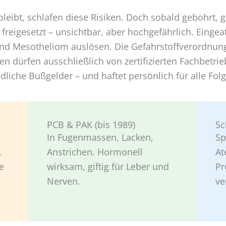
eibt, schlafen diese Risiken. Doch sobald gebohrt, g
 freigesetzt – unsichtbar, aber hochgefährlich. Eing
nd Mesotheliom auslösen. Die Gefahrstoffverordnung
en dürfen ausschließlich von zertifizierten Fachbetr
ndliche Bußgelder – und haftet persönlich für alle Fo
PCB & PAK (bis 1989)
S
In Fugenmassen, Lacken,
Sp
.
Anstrichen. Hormonell
At
e
wirksam, giftig für Leber und
Pr
Nerven.
ve