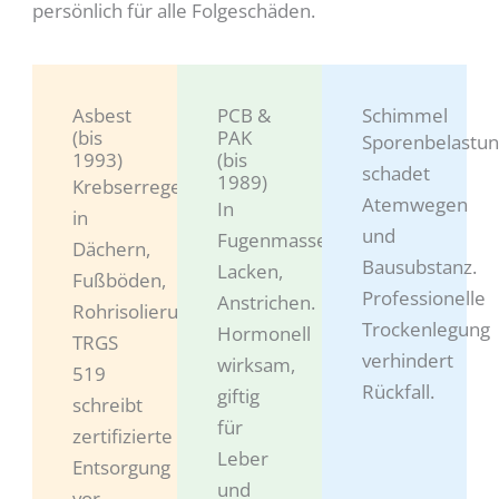
persönlich für alle Folgeschäden.
Asbest
PCB &
Schimmel
(bis
PAK
Sporenbelastu
1993)
(bis
schadet
1989)
Krebserregend,
Atemwegen
In
in
und
Fugenmassen,
Dächern,
Bausubstanz.
Lacken,
Fußböden,
Professionelle
Anstrichen.
Rohrisolierungen.
Trockenlegung
Hormonell
TRGS
verhindert
wirksam,
519
Rückfall.
giftig
schreibt
für
zertifizierte
Leber
Entsorgung
und
vor.