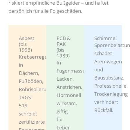
riskiert empfindliche Bußgelder – und haftet
persönlich für alle Folgeschäden.
Asbest
PCB &
Schimmel
(bis
PAK
Sporenbelastu
1993)
(bis
schadet
1989)
Krebserregend,
Atemwegen
In
in
und
Fugenmassen,
Dächern,
Bausubstanz.
Lacken,
Fußböden,
Professionelle
Anstrichen.
Rohrisolierungen.
Trockenlegung
Hormonell
TRGS
verhindert
wirksam,
519
Rückfall.
giftig
schreibt
für
zertifizierte
Leber
Entsorgung