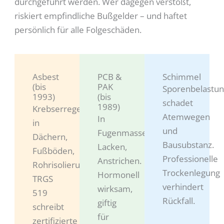
durchgeführt werden. Wer dagegen verstößt,
riskiert empfindliche Bußgelder – und haftet
persönlich für alle Folgeschäden.
Asbest
PCB &
Schimmel
(bis
PAK
Sporenbelastu
1993)
(bis
schadet
1989)
Krebserregend,
Atemwegen
In
in
und
Fugenmassen,
Dächern,
Bausubstanz.
Lacken,
Fußböden,
Professionelle
Anstrichen.
Rohrisolierungen.
Trockenlegung
Hormonell
TRGS
verhindert
wirksam,
519
Rückfall.
giftig
schreibt
für
zertifizierte