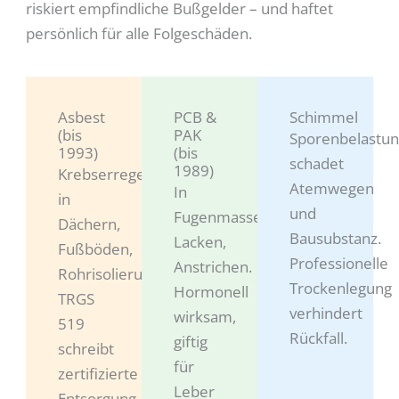
riskiert empfindliche Bußgelder – und haftet
persönlich für alle Folgeschäden.
Asbest
PCB &
Schimmel
(bis
PAK
Sporenbelastu
1993)
(bis
schadet
1989)
Krebserregend,
Atemwegen
In
in
und
Fugenmassen,
Dächern,
Bausubstanz.
Lacken,
Fußböden,
Professionelle
Anstrichen.
Rohrisolierungen.
Trockenlegung
Hormonell
TRGS
verhindert
wirksam,
519
Rückfall.
giftig
schreibt
für
zertifizierte
Leber
Entsorgung