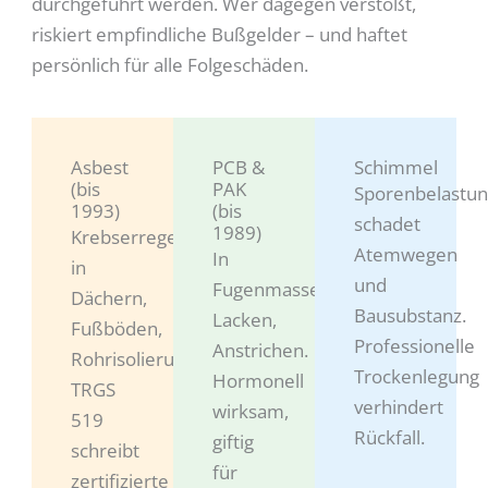
durchgeführt werden. Wer dagegen verstößt,
riskiert empfindliche Bußgelder – und haftet
persönlich für alle Folgeschäden.
Asbest
PCB &
Schimmel
(bis
PAK
Sporenbelastu
1993)
(bis
schadet
1989)
Krebserregend,
Atemwegen
In
in
und
Fugenmassen,
Dächern,
Bausubstanz.
Lacken,
Fußböden,
Professionelle
Anstrichen.
Rohrisolierungen.
Trockenlegung
Hormonell
TRGS
verhindert
wirksam,
519
Rückfall.
giftig
schreibt
für
zertifizierte