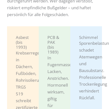
durchgeführt werden. Wer dagegen verstößt,
riskiert empfindliche Bußgelder – und haftet
persönlich für alle Folgeschäden.
Asbest
PCB &
Schimmel
(bis
PAK
Sporenbelastu
1993)
(bis
schadet
1989)
Krebserregend,
Atemwegen
In
in
und
Fugenmassen,
Dächern,
Bausubstanz.
Lacken,
Fußböden,
Professionelle
Anstrichen.
Rohrisolierungen.
Trockenlegung
Hormonell
TRGS
verhindert
wirksam,
519
Rückfall.
giftig
schreibt
für
zertifizierte