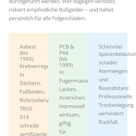
durchgeführt werden. Wer dagegen verstößt,
riskiert empfindliche Bußgelder – und haftet
persönlich für alle Folgeschäden.
Asbest
PCB &
Schimmel
(bis
PAK
Sporenbelastu
1993)
(bis
schadet
1989)
Krebserregend,
Atemwegen
In
in
und
Fugenmassen,
Dächern,
Bausubstanz.
Lacken,
Fußböden,
Professionelle
Anstrichen.
Rohrisolierungen.
Trockenlegung
Hormonell
TRGS
verhindert
wirksam,
519
Rückfall.
giftig
schreibt
für
zertifizierte