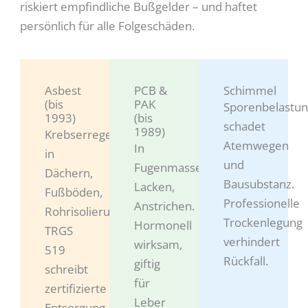
riskiert empfindliche Bußgelder – und haftet
persönlich für alle Folgeschäden.
Asbest
PCB &
Schimmel
(bis
PAK
Sporenbelastu
1993)
(bis
schadet
1989)
Krebserregend,
Atemwegen
In
in
und
Fugenmassen,
Dächern,
Bausubstanz.
Lacken,
Fußböden,
Professionelle
Anstrichen.
Rohrisolierungen.
Trockenlegung
Hormonell
TRGS
verhindert
wirksam,
519
Rückfall.
giftig
schreibt
für
zertifizierte
Leber
Entsorgung