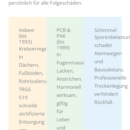
persönlich für alle Folgeschäden.
Asbest
PCB &
Schimmel
(bis
PAK
Sporenbelastu
1993)
(bis
schadet
1989)
Krebserregend,
Atemwegen
In
in
und
Fugenmassen,
Dächern,
Bausubstanz.
Lacken,
Fußböden,
Professionelle
Anstrichen.
Rohrisolierungen.
Trockenlegung
Hormonell
TRGS
verhindert
wirksam,
519
Rückfall.
giftig
schreibt
für
zertifizierte
Leber
Entsorgung
und
vor.