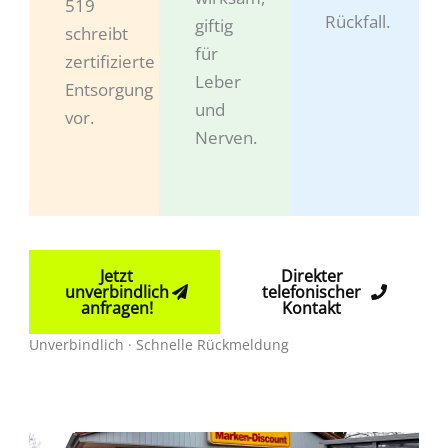
519
Rückfall.
giftig
schreibt
für
zertifizierte
Leber
Entsorgung
und
vor.
Nerven.
Jetzt
Direkter
unverbindlich
telefonischer
anfragen!
Kontakt
Unverbindlich · Schnelle Rückmeldung