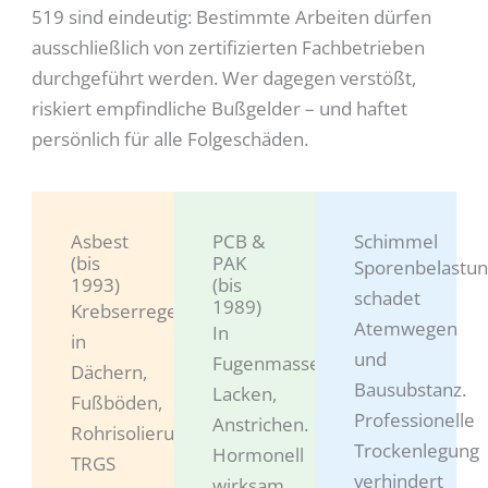
519 sind eindeutig: Bestimmte Arbeiten dürfen
ausschließlich von zertifizierten Fachbetrieben
durchgeführt werden. Wer dagegen verstößt,
riskiert empfindliche Bußgelder – und haftet
persönlich für alle Folgeschäden.
Asbest
PCB &
Schimmel
(bis
PAK
Sporenbelastu
1993)
(bis
schadet
1989)
Krebserregend,
Atemwegen
In
in
und
Fugenmassen,
Dächern,
Bausubstanz.
Lacken,
Fußböden,
Professionelle
Anstrichen.
Rohrisolierungen.
Trockenlegung
Hormonell
TRGS
verhindert
wirksam,