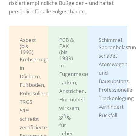
riskiert empfindliche Bußgelder – und haftet
persönlich für alle Folgeschäden.
Asbest
PCB &
Schimmel
(bis
PAK
Sporenbelastu
1993)
(bis
schadet
1989)
Krebserregend,
Atemwegen
In
in
und
Fugenmassen,
Dächern,
Bausubstanz.
Lacken,
Fußböden,
Professionelle
Anstrichen.
Rohrisolierungen.
Trockenlegung
Hormonell
TRGS
verhindert
wirksam,
519
Rückfall.
giftig
schreibt
für
zertifizierte
Leber
Entsorgung