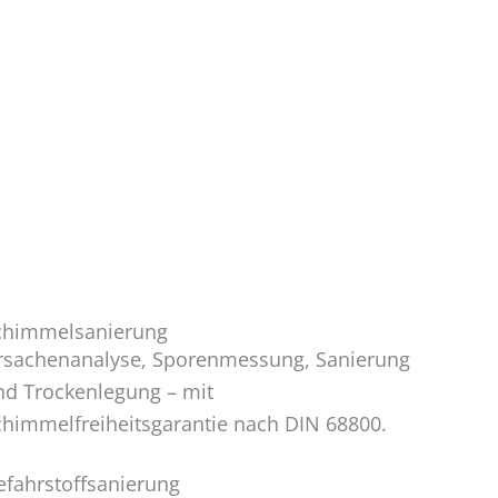
chimmelsanierung
rsachenanalyse, Sporenmessung, Sanierung
nd Trockenlegung – mit
chimmelfreiheitsgarantie nach DIN 68800.
efahrstoffsanierung