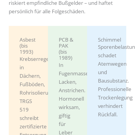
riskiert empfindliche Bußgelder – und haftet
persönlich für alle Folgeschäden.
Asbest
PCB &
Schimmel
(bis
PAK
Sporenbelastu
1993)
(bis
schadet
1989)
Krebserregend,
Atemwegen
In
in
und
Fugenmassen,
Dächern,
Bausubstanz.
Lacken,
Fußböden,
Professionelle
Anstrichen.
Rohrisolierungen.
Trockenlegung
Hormonell
TRGS
verhindert
wirksam,
519
Rückfall.
giftig
schreibt
für
zertifizierte
Leber
Entsorgung