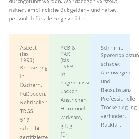
durchgeführt werden. Wer dagegen verstößt,
riskiert empfindliche Bußgelder – und haftet
persönlich für alle Folgeschäden.
Asbest
PCB &
Schimmel
(bis
PAK
Sporenbelastu
1993)
(bis
schadet
1989)
Krebserregend,
Atemwegen
In
in
und
Fugenmassen,
Dächern,
Bausubstanz.
Lacken,
Fußböden,
Professionelle
Anstrichen.
Rohrisolierungen.
Trockenlegung
Hormonell
TRGS
verhindert
wirksam,
519
Rückfall.
giftig
schreibt
für
zertifizierte