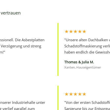
vertrauen
★★★★★
ssionell. Die Asbestplatten
"Unsere alten Dachbalken w
 Verzögerung und streng
Schadstoffmaskierung verli
am!"
haben endlich die Gewissh
Thomas & Julia M.
Xanten, Hauseigentümer
★★★★★
nserer Industriehalle unter
"Von der ersten Schadstoff
g verlief parallel zum
Sanierung bis zur Entsorgu