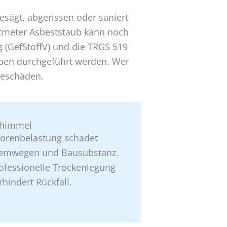
esägt, abgerissen oder saniert
eatmeter Asbeststaub kann noch
 (GefStoffV) und die TRGS 519
ieben durchgeführt werden. Wer
lgeschäden.
chimmel
orenbelastung schadet
emwegen und Bausubstanz.
ofessionelle Trockenlegung
rhindert Rückfall.