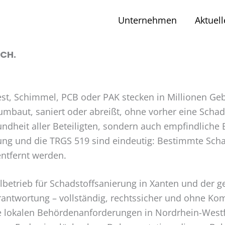
Unternehmen
Aktuell
ICH.
est, Schimmel, PCB oder PAK stecken in Millionen Geb
 umbaut, saniert oder abreißt, ohne vorher eine Scha
esundheit aller Beteiligten, sondern auch empfindlich
ung und die TRGS 519 sind eindeutig: Bestimmte Scha
entfernt werden.
zialbetrieb für Schadstoffsanierung in Xanten und der
ntwortung – vollständig, rechtssicher und ohne Kom
e lokalen Behördenanforderungen in Nordrhein-Westf