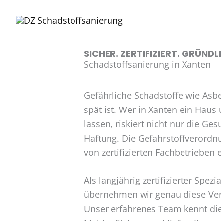
Zum
Inhalt
springen
SICHER. ZERTIFIZIERT. GRÜNDL
Schadstoffsanierung in Xanten
Gefährliche Schadstoffe wie Asb
spät ist. Wer in Xanten ein Haus
lassen, riskiert nicht nur die G
Haftung. Die Gefahrstoffverordn
von zertifizierten Fachbetrieben 
Als langjährig zertifizierter Spe
übernehmen wir genau diese Vera
Unser erfahrenes Team kennt di