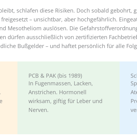
eibt, schlafen diese Risiken. Doch sobald gebohrt, g
 freigesetzt – unsichtbar, aber hochgefährlich. Eing
nd Mesotheliom auslösen. Die Gefahrstoffverordnung
en dürfen ausschließlich von zertifizierten Fachbetr
ndliche Bußgelder – und haftet persönlich für alle Fo
PCB & PAK (bis 1989)
S
In Fugenmassen, Lacken,
Sp
.
Anstrichen. Hormonell
At
e
wirksam, giftig für Leber und
Pr
Nerven.
ve